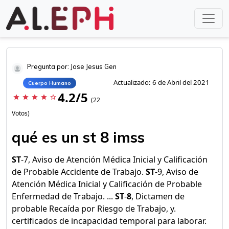
Pregunta por: Jose Jesus Gen
Actualizado: 6 de Abril del 2021
Cuerpo Humano
4.2/5
star
star
star
star
star_border
(22
Votos)
qué es un st 8 imss
ST
-7, Aviso de Atención Médica Inicial y Calificación
de Probable Accidente de Trabajo.
ST
-9, Aviso de
Atención Médica Inicial y Calificación de Probable
Enfermedad de Trabajo. ...
ST
-
8
, Dictamen de
probable Recaída por Riesgo de Trabajo, y.
certificados de incapacidad temporal para laborar.