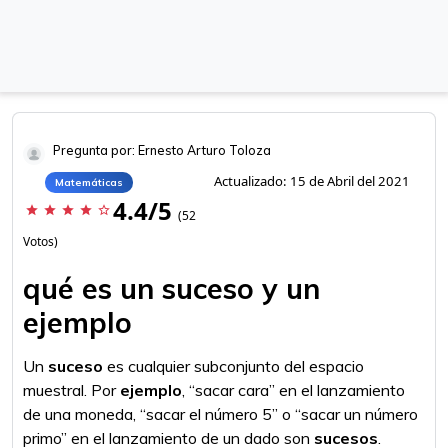
Pregunta por: Ernesto Arturo Toloza
Actualizado: 15 de Abril del 2021
Matemáticas
4.4/5
star
star
star
star
star_border
(52
Votos)
qué es un suceso y un
ejemplo
Un
suceso
es cualquier subconjunto del espacio
muestral. Por
ejemplo
, “sacar cara” en el lanzamiento
de una moneda, “sacar el número 5” o “sacar un número
primo” en el lanzamiento de un dado son
sucesos
.