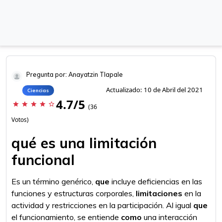
Pregunta por: Anayatzin Tlapale
Actualizado: 10 de Abril del 2021
Ciencias
4.7/5
star
star
star
star
star_border
(36
Votos)
qué es una limitación
funcional
Es un término genérico,
que
incluye deficiencias en las
funciones y estructuras corporales,
limitaciones
en la
actividad y restricciones en la participación. Al igual
que
el funcionamiento, se entiende
como
una interacción