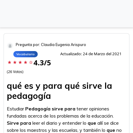
Pregunta por: Claudia Eugenia Arispuro
Actualizado: 24 de Marzo del 2021
Vocabulario
4.3/5
star
star
star
star
star_border
(26 Votos)
qué es y para qué sirve la
pedagogía
Estudiar
Pedagogía sirve para
tener opiniones
fundadas acerca de los problemas de la educación.
Sirve para
leer el diario y entender lo
que
allí se dice
sobre los maestros y las escuelas, y también lo
que
no