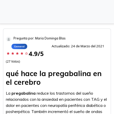
Pregunta por: Maria Dominga Blas
Actualizado: 24 de Marzo del 2021
General
4.9/5
star
star
star
star
star_border
(27 Votos)
qué hace la pregabalina en
el cerebro
La
pregabalina
reduce los trastornos del sueño
relacionados con la ansiedad en pacientes con TAG y el
dolor en pacientes con neuropatía periférica diabética o
posherpética. También incrementó el sueño de ondas