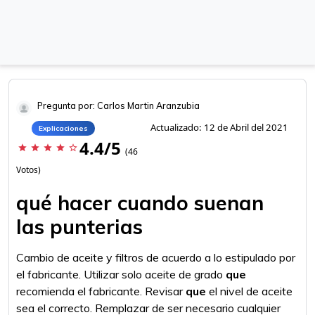
Pregunta por: Carlos Martin Aranzubia
Actualizado: 12 de Abril del 2021
Explicaciones
4.4/5
star
star
star
star
star_border
(46
Votos)
qué hacer cuando suenan
las punterias
Cambio de aceite y filtros de acuerdo a lo estipulado por
el fabricante. Utilizar solo aceite de grado
que
recomienda el fabricante. Revisar
que
el nivel de aceite
sea el correcto. Remplazar de ser necesario cualquier