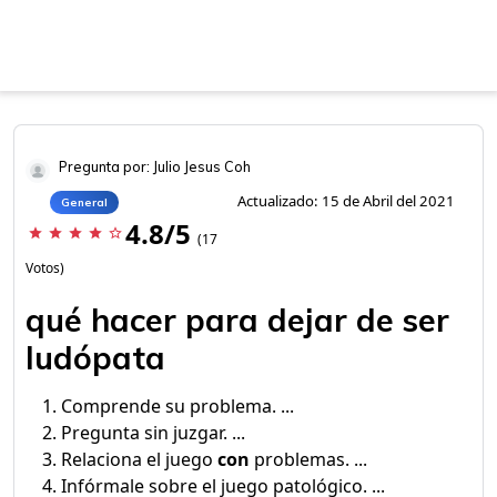
Pregunta por: Julio Jesus Coh
Actualizado: 15 de Abril del 2021
General
4.8/5
star
star
star
star
star_border
(17
Votos)
qué hacer para dejar de ser
ludópata
Comprende su problema. ...
Pregunta sin juzgar. ...
Relaciona el juego
con
problemas. ...
Infórmale sobre el juego patológico. ...