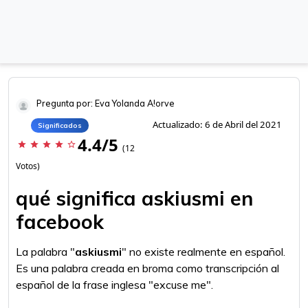
Pregunta por: Eva Yolanda A!orve
Actualizado: 6 de Abril del 2021
Significados
4.4/5
star
star
star
star
star_border
(12
Votos)
qué significa askiusmi en
facebook
La palabra "
askiusmi
" no existe realmente en español.
Es una palabra creada en broma como transcripción al
español de la frase inglesa "excuse me".