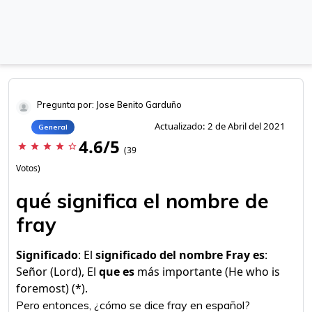
Pregunta por: Jose Benito Garduño
Actualizado: 2 de Abril del 2021
General
4.6/5
star
star
star
star
star_border
(39
Votos)
qué significa el nombre de
fray
Significado
: El
significado del nombre Fray es
:
Señor (Lord), El
que es
más importante (He who is
foremost) (*).
Pero entonces, ¿cómo se dice fray en español?