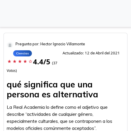
Pregunta por: Hector Ignacio Villamonte
Actualizado: 12 de Abril del 2021
Ciencias
4.4/5
star
star
star
star
star_border
(37
Votos)
qué significa que una
persona es alternativa
La Real Academia lo define como el adjetivo que
describe “actividades de cualquier género,
especialmente culturales, que se contraponen a los
modelos oficiales comúnmente aceptados”.