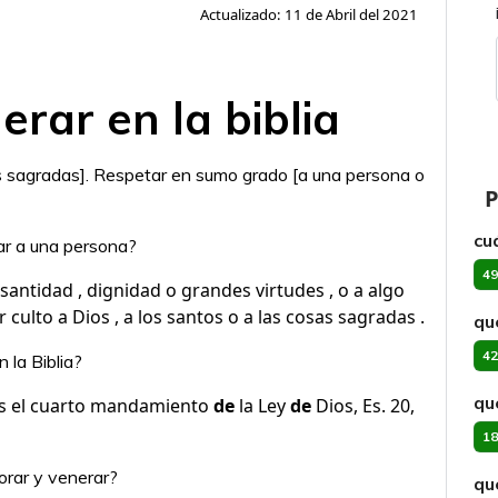
Actualizado: 11 de Abril del 2021
erar en la biblia
osas sagradas]. Respetar en sumo grado [a una persona o
P
cu
ar a una persona?
49
santidad , dignidad o grandes virtudes , o a algo
r culto a Dios , a los santos o a las cosas sagradas .
qu
42
 la Biblia?
qué
 es el cuarto mandamiento
de
la Ley
de
Dios, Es. 20,
18
dorar y venerar?
qu