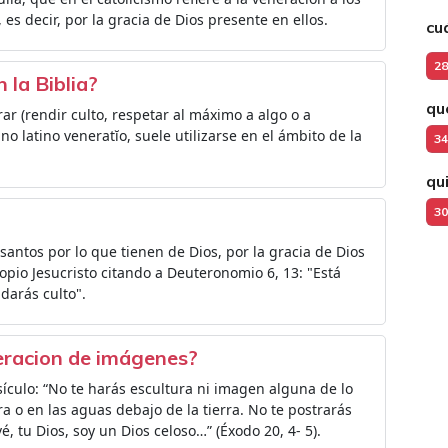
es decir, por la gracia de Dios presente en ellos.
cu
28
 la Biblia?
qu
rar (rendir culto, respetar al máximo a algo o a
o latino veneratĭo, suele utilizarse en el ámbito de la
34
qu
30
 santos por lo que tienen de Dios, por la gracia de Dios
propio Jesucristo citando a Deuteronomio 6, 13: "Está
 darás culto".
neracion de imágenes?
sículo: “No te harás escultura ni imagen alguna de lo
rra o en las aguas debajo de la tierra. No te postrarás
é, tu Dios, soy un Dios celoso…” (Éxodo 20, 4- 5).