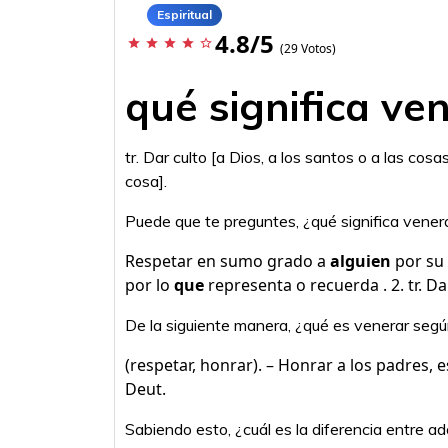
Espiritual
4.8/5
star
star
star
star
star_border
(29 Votos)
qué significa ven
tr. Dar culto [a Dios, a los santos o a las c
cosa].
Puede que te preguntes, ¿qué significa vener
Respetar en sumo grado a
alguien
por su 
por lo
que
representa o recuerda . 2. tr. Da
De la siguiente manera, ¿qué es venerar según
(respetar, honrar). – Honrar a los padres,
Deut.
Sabiendo esto, ¿cuál es la diferencia entre a