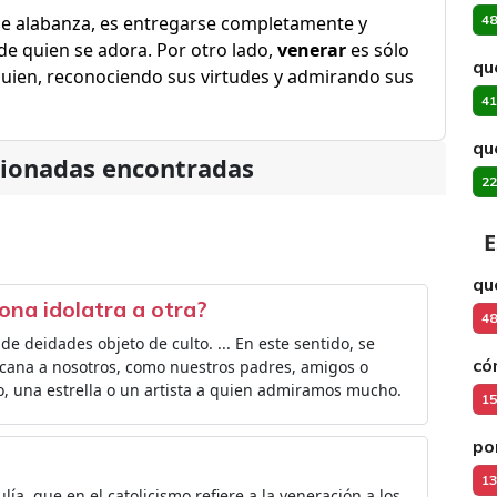
 de alabanza, es entregarse completamente y
48
e quien se adora. Por otro lado,
venerar
es sólo
qu
guien, reconociendo sus virtudes y admirando sus
41
qu
cionadas encontradas
22
E
qu
ona idolatra a otra?
48
de deidades objeto de culto. ... En este sentido, se
có
rcana a nosotros, como nuestros padres, amigos o
, una estrella o un artista a quien admiramos mucho.
15
po
13
lía, que en el catolicismo refiere a la veneración a los