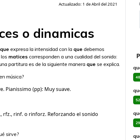
Actualizado: 1 de Abril del 2021
ces o dinamicas
que
expresa la intensidad con la
que
debemos
P
, los
matices
corresponden a una cualidad del sonido:
una partitura es de la siguiente manera
que
se explica.
qu
 en música?
48
. Pianissimo (pp): Muy suave.
qu
52
qu
., rfz., rinf. o rinforz. Reforzando el sonido
29
ué sirve?
qu