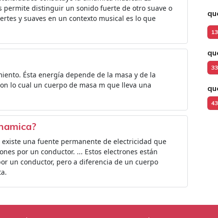
s permite distinguir un sonido fuerte de otro suave o
qu
uertes y suaves en un contexto musical es lo que
13
qu
33
miento. Ésta energía depende de la masa y de la
 Con lo cual un cuerpo de masa m que lleva una
qu
43
inamica?
 existe una fuente permanente de electricidad que
nes por un conductor. ... Estos electrones están
por un conductor, pero a diferencia de un cuerpo
ta.