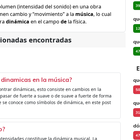
lumen (intensidad del sonido) en una obra
39
en cambio y “movimiento” a la
música
, lo cual
qu
bra
dinámica
en el campo
de
la física.
12
cionadas encontradas
qu
47
E
r dinamicas en la música?
qu
ntrar dinámicas, esto consiste en cambios en la
50
pasar de fuerte a suave o de suave a fuerte de forma
ue se conoce como símbolos de dinámica, en este post
qu
31
dó
o?
47
ntensidades constituye la dinámica musical. La