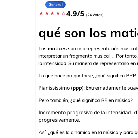
General
4.9/5
star
star
star
star
star_border
(24 Votos)
qué son los mati
Los
matices
son una representación musical
interpretar un fragmento musical. ... Por tanto
la intensidad. Su manera de representarlo en 
Lo que hace preguntarse, ¿qué significa PPP
Pianississimo (
ppp
): Extremadamente suave
Pero también, ¿qué significa RF en música?
Incremento progresivo de la intensidad.
rf
progresivamente.
Así, ¿qué es la dinamica en la música y para q