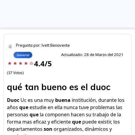
Pregunta por: Ivett Benavente
Actualizado: 28 de Marzo del 2021
General
4.4/5
star
star
star
star
star_border
(37 Votos)
qué tan bueno es el duoc
Duoc
Uc es una muy
buena
institución, durante los
años
que
estudie en ella nunca tuve problemas las
personas
que
la componen hacen su trabajo de la
forma mas eficaz y eficiente
que
puede existir, los
departamentos
son
organizados, dinámicos y