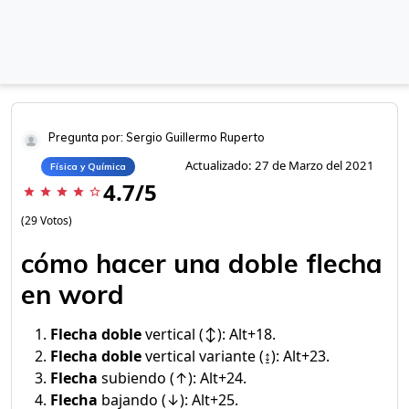
Pregunta por: Sergio Guillermo Ruperto
Actualizado: 27 de Marzo del 2021
Física y Química
4.7/5
star
star
star
star
star_border
(29 Votos)
cómo hacer una doble flecha
en word
Flecha doble
vertical (↕): Alt+18.
Flecha doble
vertical variante (↨): Alt+23.
Flecha
subiendo (↑): Alt+24.
Flecha
bajando (↓): Alt+25.