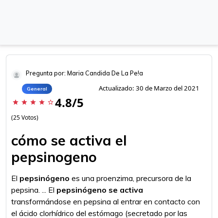
Pregunta por: Maria Candida De La Pe!a
Actualizado: 30 de Marzo del 2021
General
4.8/5
star
star
star
star
star_border
(25 Votos)
cómo se activa el
pepsinogeno
El
pepsinógeno
es una proenzima, precursora de la
pepsina. ... El
pepsinógeno se activa
transformándose en pepsina al entrar en contacto con
el ácido clorhídrico del estómago (secretado por las