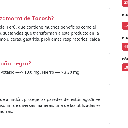
23
qué
zamorra de Tocosh?
12
 del Perú, que contiene muchos beneficios como el
io, sustancias que transforman a este producto en la
qu
o ulceras, gastritis, problemas respiratorios, caída
48
có
chuño negro?
15
r. Potasio —-> 10,0 mg. Hierro —-> 3,30 mg.
e de almidón, protege las paredes del estómago.Sirve
onsumir de diversas maneras, una de las utilizadas es
morras.