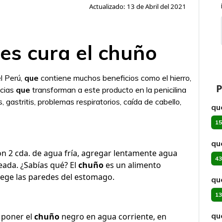
Actualizado: 13 de Abril del 2021
s cura el chuño
l Perú,
que
contiene muchos beneficios como el hierro,
P
ncias
que
transforman a este producto en la penicilina
 gastritis, problemas respiratorios, caída de cabello,
qu
15
qu
on 2 cda. de agua fría, agregar lentamente agua
43
seada. ¿Sabías qué? El
chuño
es un alimento
otege las paredes del estomago.
qu
13
qu
poner el
chuño
negro en agua corriente, en