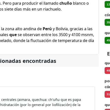
s. Pero para producir el llamado
chuño
blanco o
12
s siete días más en un riachuelo.
có
35
 la zona alto andina de
Perú
y Bolivia, gracias a las
qu
inales
que
se observan entre los 3500 y 4100 msnm,
helado, donde la fluctuación de temperatura de día
45
E
cionadas encontradas
qu
48
po
cá
31
es centrales (aimara, quechua: ch'uñu que es papa
qu
idratación (por lo general por liofilización) de la