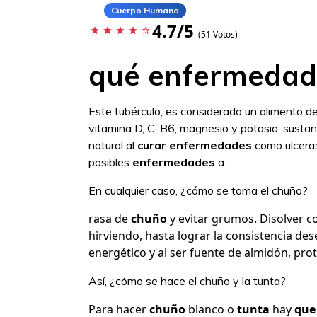
Cuerpo Humano
4.7/5
star
star
star
star
star_border
(51 Votos)
qué enfermedade
Este tubérculo, es considerado un alimento de
vitamina D, C, B6, magnesio y potasio, susta
natural al
curar enfermedades
como ulceras,
posibles
enfermedades
a ...
En cualquier caso, ¿cómo se toma el chuño?
rasa de
chuño
y evitar grumos. Disolver c
hirviendo, hasta lograr la consistencia de
energético y al ser fuente de almidón, pr
Así, ¿cómo se hace el chuño y la tunta?
Para hacer
chuño
blanco o
tunta
hay
que