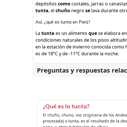
depósitos
como
costales, jarras o canasta
tunta
, el
chuño
negro
se
lava durante otro
Así, ¿qué es tunta en Perú?
La
tunta
es un alimento
que
se elabora en
condiciones naturales de los pisos altitud
en la estación de invierno conocida como 
es de 18°C y de -11°C durante la noche.
Preguntas y respuestas rela
¿Qué es la tunta?
El chuño, chuno,​ voz originaria de los And
procesada) o tunta, es el resultado de la desh
papa, u otros tubérculos de altura.