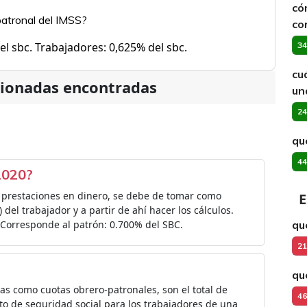
có
 patronal del IMSS?
co
l sbc. Trabajadores: 0,625% del sbc.
34
cu
cionadas encontradas
un
24
qu
44
 2020?
s prestaciones en dinero, se debe de tomar como
E
 del trabajador y a partir de ahí hacer los cálculos.
 Corresponde al patrón: 0.700% del SBC.
qu
21
qu
as como cuotas obrero-patronales, son el total de
46
o de seguridad social para los trabajadores de una