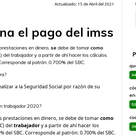
Actualizado: 15 de Abril del 2021
na el pago del imss
prestaciones en dinero,
se
debe de tomar
como
P
del trabajador y a partir de ahí hacer los cálculos.
Corresponde al patrón: 0.700% del SBC.
qu
era?
44
alizar a la Seguridad Social por razón de su
có
en
52
 un trabajador 2020?
cu
as prestaciones en dinero, se debe de tomar
como
BC) del
trabajador
y a partir de ahí hacer los
39
0% del SBC. Corresponde al patrón: 0.700% del SBC.