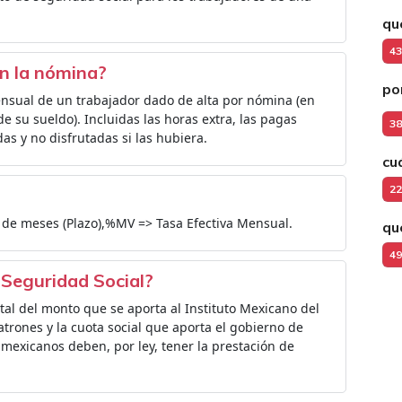
qu
43
en la nómina?
po
mensual de un trabajador dado de alta por nómina (en
de su sueldo). Incluidas las horas extra, las pagas
38
as y no disfrutadas si las hubiera.
cu
22
 de meses (Plazo),%MV => Tasa Efectiva Mensual.
qu
49
 Seguridad Social?
tal del monto que se aporta al Instituto Mexicano del
atrones y la cuota social que aporta el gobierno de
 mexicanos deben, por ley, tener la prestación de