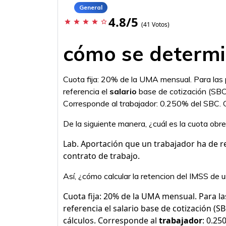
General
4.8/5
star
star
star
star
star_border
(41 Votos)
cómo se determi
Cuota fija: 20% de la UMA mensual. Para las 
referencia el
salario
base de cotización (SBC) 
Corresponde al trabajador: 0.250% del SBC. 
De la siguiente manera, ¿cuál es la cuota obr
Lab. Aportación que un trabajador ha de re
contrato de trabajo.
Así, ¿cómo calcular la retencion del IMSS de
Cuota fija: 20% de la UMA mensual. Para l
referencia el salario base de cotización (S
cálculos. Corresponde al
trabajador
: 0.25