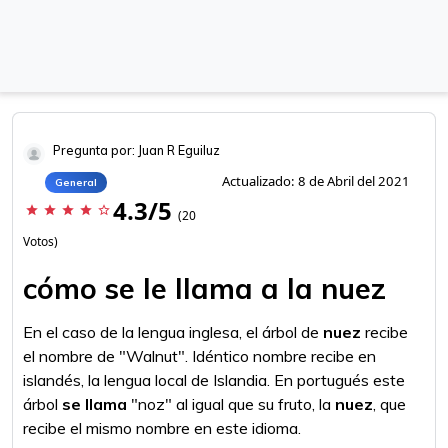
Pregunta por: Juan R Eguiluz
Actualizado: 8 de Abril del 2021
General
4.3/5
star
star
star
star
star_border
(20
Votos)
cómo se le llama a la nuez
En el caso de la lengua inglesa, el árbol de
nuez
recibe
el nombre de "Walnut". Idéntico nombre recibe en
islandés, la lengua local de Islandia. En portugués este
árbol
se llama
"noz" al igual que su fruto, la
nuez
, que
recibe el mismo nombre en este idioma.