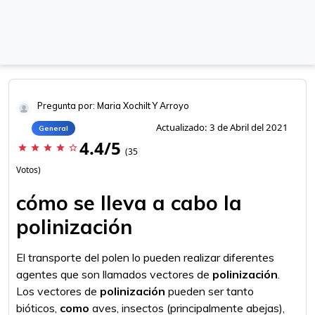
Pregunta por: Maria Xochilt Y Arroyo
Actualizado: 3 de Abril del 2021
General
4.4/5
star
star
star
star
star_border
(35
Votos)
cómo se lleva a cabo la
polinización
El transporte del polen lo pueden realizar diferentes
agentes que son llamados vectores de
polinización
.
Los vectores de
polinización
pueden ser tanto
bióticos,
como
aves, insectos (principalmente abejas),