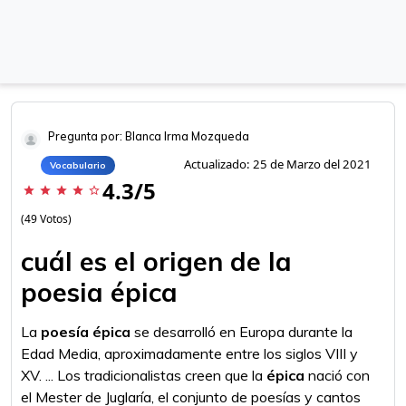
Pregunta por: Blanca Irma Mozqueda
Actualizado: 25 de Marzo del 2021
Vocabulario
4.3/5
star
star
star
star
star_border
(49 Votos)
cuál es el origen de la
poesia épica
La
poesía épica
se desarrolló en Europa durante la
Edad Media, aproximadamente entre los siglos VIII y
XV. ... Los tradicionalistas creen que la
épica
nació con
el Mester de Juglaría, el conjunto de poesías y cantos