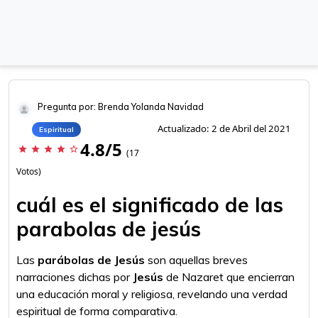
Pregunta por: Brenda Yolanda Navidad
Actualizado: 2 de Abril del 2021
Espiritual
4.8/5
star
star
star
star
star_border
(17
Votos)
cuál es el significado de las
parabolas de jesús
Las
parábolas de Jesús
son aquellas breves
narraciones dichas por
Jesús
de Nazaret que encierran
una educación moral y religiosa, revelando una verdad
espiritual de forma comparativa.