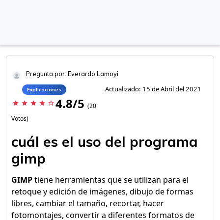
Pregunta por: Everardo Lamoyi
Actualizado: 15 de Abril del 2021
Explicaciones
4.8/5
star
star
star
star
star_border
(20
Votos)
cuál es el uso del programa
gimp
GIMP
tiene herramientas que se utilizan para el
retoque y edición de imágenes, dibujo de formas
libres, cambiar el tamaño, recortar, hacer
fotomontajes, convertir a diferentes formatos de