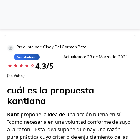
Pregunta por: Cindy Del Carmen Peto
Actualizado: 23 de Marzo del 2021
Vocabulario
4.3/5
star
star
star
star
star_border
(24 Votos)
cuál es la propuesta
kantiana
Kant
propone la idea de una acción buena en sí
"cómo necesaria en una voluntad conforme de suyo
a la razón". Esta idea supone que hay una razón
pura práctica cuyo criterio de enjuiciamiento de las