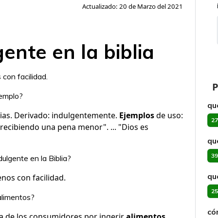
Actualizado: 20 de Marzo del 2021
ente en la biblia
 con facilidad.
P
jemplo?
qu
cias. Derivado: indulgentemente.
Ejemplos
de uso:
27
 recibiendo una pena menor". ... "Dios es
qu
39
ulgente en la Biblia?
qu
nos con facilidad.
25
 alimentos?
có
ia de los consumidores por ingerir
alimentos