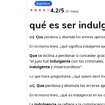
Espiritual
4.2/5
star
star
star
star
star_border
(51 Votos)
qué es ser indulg
adj.
Que
perdona y disimula los errores ajenos
En la misma linea, ¿qué significa indulgente e
Que
se inclina a perdonar o conceder gra
"el juez fue
indulgente
con los criminales,
indulgente
y misericordioso".
Lo que hace preguntarse, ¿qué quiere decir ind
adj.
Que
perdona y disimula los errores aje
En la misma linea, ¿qué es indulgencia en los
La
indulgencia
se refiere a la complacenc