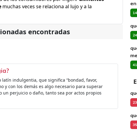
en
e
muchas veces se relaciona al lujo y a la
14
qu
cionadas encontradas
24
qu
me
41
gia?
latín indulgentia, que significa “bondad, favor,
E
mo y con los demás es algo necesario para superar
o un perjuicio o daño, tanto sea por actos propios
qu
23
qu
35