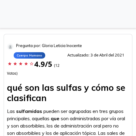
Pregunta por: Gloria Leticia Inocente
Actualizado: 3 de Abril del 2021
Cuerpo Humano
4.9/5
star
star
star
star
star_border
(12
Votos)
qué son las sulfas y cómo se
clasifican
Las
sulfamidas
pueden ser agrupadas en tres grupos
principales, aquellas
que
son administradas por vía oral
y son absorbibles, los de administración oral pero no
son absorbibles y los de aplicación tópica. Las sales de