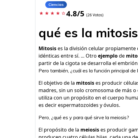
Ciencias
4.8/5
star
star
star
star
star_border
(26 Votos)
qué es la mitosi
Mitosis
es la división celular propiamente
idénticas entre sí. ... Otro
ejemplo
de
mito
partir de la cigota se desarrolla el embrión
Pero también, ¿cuál es la función principal de 
El objetivo de la
mitosis
es producir célula
madres, sin un solo cromosoma de más o
utiliza con un propósito en el cuerpo hum
es decir espermatozoides y óvulos.
Pero, ¿qué es y para qué sirve la meiosis?
El propósito de la
meiosis
es producir game
producen cuatro células hijas, cada una de 