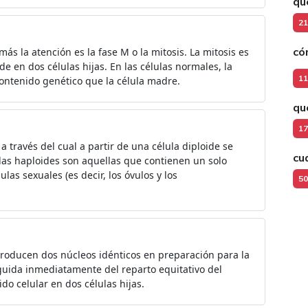
qué
21
có
 más la atención es la fase M o la mitosis. La mitosis es
ide en dos células hijas. En las células normales, la
11
ontenido genético que la célula madre.
qu
17
a través del cual a partir de una célula diploide se
cu
las haploides son aquellas que contienen un solo
as sexuales (es decir, los óvulos y los
50
 producen dos núcleos idénticos en preparación para la
seguida inmediatamente del reparto equitativo del
do celular en dos células hijas.