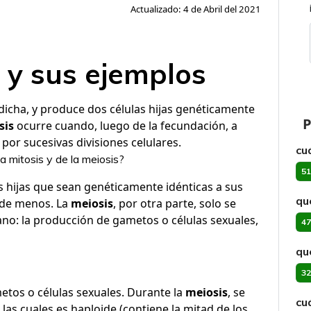
Actualizado: 4 de Abril del 2021
s y sus ejemplos
 dicha, y produce dos células hijas genéticamente
P
sis
ocurre cuando, luego de la fecundación, a
 por sucesivas divisiones celulares.
cu
la mitosis y de la meiosis?
51
s hijas que sean genéticamente idénticas a sus
qu
 de menos. La
meiosis
, por otra parte, solo se
ano: la producción de gametos o células sexuales,
47
qu
32
tos o células sexuales. Durante la
meiosis
, se
cu
las cuales es haploide (contiene la mitad de los