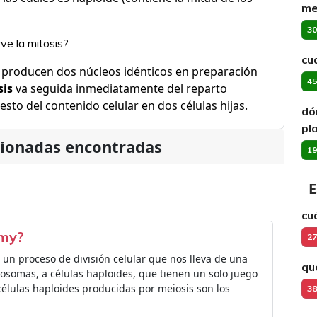
me
30
ve la mitosis?
cu
se producen dos núcleos idénticos en preparación
45
sis
va seguida inmediatamente del reparto
esto del contenido celular en dos células hijas.
dó
pl
cionadas encontradas
19
E
cu
emy?
27
 un proceso de división celular que nos lleva de una
qu
osomas, a células haploides, que tienen un solo juego
élulas haploides producidas por meiosis son los
38