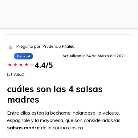
Pregunta por: Prudencio Pitalua
Actualizado: 24 de Marzo del 2021
General
4.4/5
star
star
star
star
star_border
(51 Votos)
cuáles son las 4 salsas
madres
Entre ellas están la bechamel holandesa, la veloute,
espagnole y la mayonesa, que son consideradas las
salsas madre
de la cocina clásica.