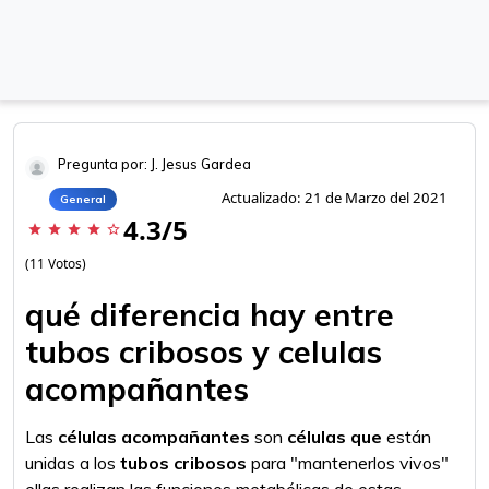
Pregunta por: J. Jesus Gardea
Actualizado: 21 de Marzo del 2021
General
4.3/5
star
star
star
star
star_border
(11 Votos)
qué diferencia hay entre
tubos cribosos y celulas
acompañantes
Las
células acompañantes
son
células que
están
unidas a los
tubos cribosos
para "mantenerlos vivos"