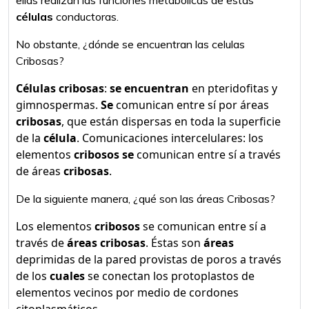
ellas realizan las funciones metabólicas de estas
células
conductoras.
No obstante, ¿dónde se encuentran las celulas
Cribosas?
Células cribosas
:
se encuentran
en pteridofitas y
gimnospermas.
Se
comunican entre sí por áreas
cribosas
, que están dispersas en toda la superficie
de la
célula
. Comunicaciones intercelulares: los
elementos
cribosos se
comunican entre sí a través
de áreas
cribosas
.
De la siguiente manera, ¿qué son las áreas Cribosas?
Los elementos
cribosos
se comunican entre sí a
través de
áreas cribosas
. Éstas son
áreas
deprimidas de la pared provistas de poros a través
de los
cuales
se conectan los protoplastos de
elementos vecinos por medio de cordones