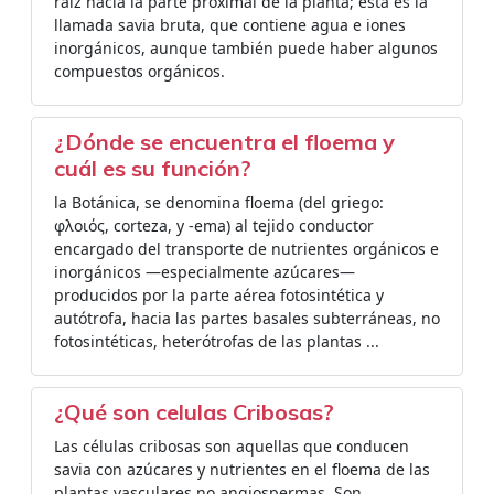
raíz hacia la parte proximal de la planta; ésta es la
llamada savia bruta, que contiene agua e iones
inorgánicos, aunque también puede haber algunos
compuestos orgánicos.
¿Dónde se encuentra el floema y
cuál es su función?
la Botánica, se denomina floema (del griego:
φλοιός, corteza, y -ema) al tejido conductor
encargado del transporte de nutrientes orgánicos e
inorgánicos —especialmente azúcares—
producidos por la parte aérea fotosintética y
autótrofa, hacia las partes basales subterráneas, no
fotosintéticas, heterótrofas de las plantas ...
¿Qué son celulas Cribosas?
Las células cribosas son aquellas que conducen
savia con azúcares y nutrientes en el floema de las
plantas vasculares no angiospermas. Son