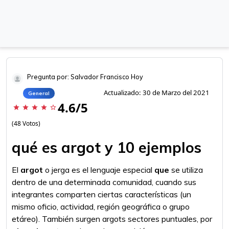
Pregunta por: Salvador Francisco Hoy
Actualizado: 30 de Marzo del 2021
General
4.6/5
star
star
star
star
star_border
(48 Votos)
qué es argot y 10 ejemplos
El
argot
o jerga es el lenguaje especial
que
se utiliza
dentro de una determinada comunidad, cuando sus
integrantes comparten ciertas características (un
mismo oficio, actividad, región geográfica o grupo
etáreo). También surgen argots sectores puntuales, por