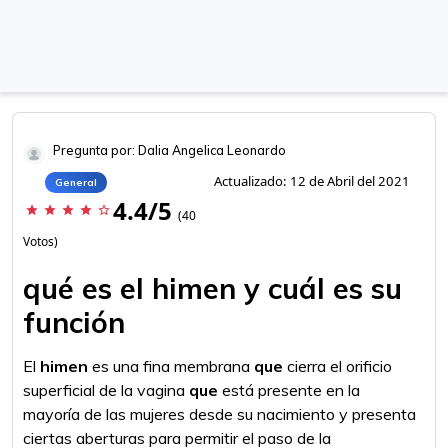
Pregunta por: Dalia Angelica Leonardo
Actualizado: 12 de Abril del 2021
General
4.4/5
star
star
star
star
star_border
(40
Votos)
qué es el himen y cuál es su
función
El
himen
es una fina membrana
que
cierra el orificio
superficial de la vagina
que
está presente en la
mayoría de las mujeres desde su nacimiento y presenta
ciertas aberturas para permitir el paso de la