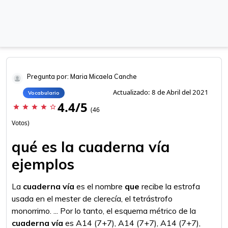
Pregunta por: Maria Micaela Canche
Actualizado: 8 de Abril del 2021
Vocabulario
4.4/5
star
star
star
star
star_border
(46
Votos)
qué es la cuaderna vía
ejemplos
La
cuaderna vía
es el nombre
que
recibe la estrofa
usada en el mester de clerecía, el tetrástrofo
monorrimo. ... Por lo tanto, el esquema métrico de la
cuaderna vía
es A14 (7+7), A14 (7+7), A14 (7+7),