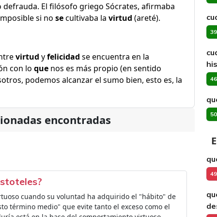
 defrauda. El filósofo griego Sócrates, afirmaba
cuá
imposible si no
se
cultivaba la
virtud
(areté).
39
cu
ntre
virtud
y
felicidad
se encuentra en la
hi
ón con lo
que
nos es más propio (en sentido
tros, podemos alcanzar el sumo bien, esto es, la
46
qu
50
cionadas encontradas
E
qu
49
stoteles?
qu
tuoso cuando su voluntad ha adquirido el "hábito" de
de
to término medio" que evite tanto el exceso como el
iduría está en la base del comportamiento virtuoso.