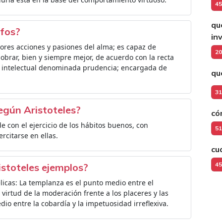
45
qu
ofos?
in
ejores acciones y pasiones del alma; es capaz de
20
 obrar, bien y siempre mejor, de acuerdo con la recta
n intelectual denominada prudencia; encargada de
qu
31
según Aristoteles?
có
de con el ejercicio de los hábitos buenos, con
51
rcitarse en ellas.
cu
45
istoteles ejemplos?
licas: La templanza es el punto medio entre el
a virtud de la moderación frente a los placeres y las
dio entre la cobardía y la impetuosidad irreflexiva.