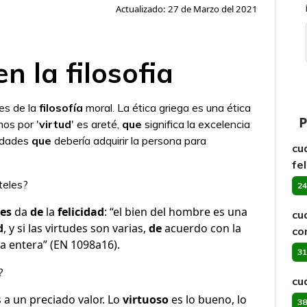
Actualizado: 27 de Marzo del 2021
en la filosofia
es de la
filosofía
moral. La ética griega es una ética
P
os por '
virtud
' es areté,
que
significa la excelencia
lidades
que
debería adquirir la persona para
cu
fe
oteles?
24
les
da
de
la
felicidad
: “el bien del hombre es una
cu
d
, y si las virtudes son varias,
de
acuerdo con la
co
a entera” (EN 1098a16).
31
?
cu
a un preciado valor. Lo
virtuoso
es lo bueno, lo
38