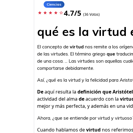
Ciencias
4.7/5
star
star
star
star
star_border
(36 Votos)
qué es la virtud 
El concepto de
virtud
nos remite a los orígen
de las virtudes. El término griego
que
traducim
de una cosa. ... Las virtudes son aquellas cua
comportarse debidamente.
Así, ¿qué es la virtud y la felicidad para Arist
De
aquí resulta la
definición que Aristóte
actividad del alma
de
acuerdo con la
virtu
mejor y más perfecta, y además en una vid
Ahora, ¿que se entiende por virtud y virtuoso
Cuando hablamos de
virtud
nos referimos 