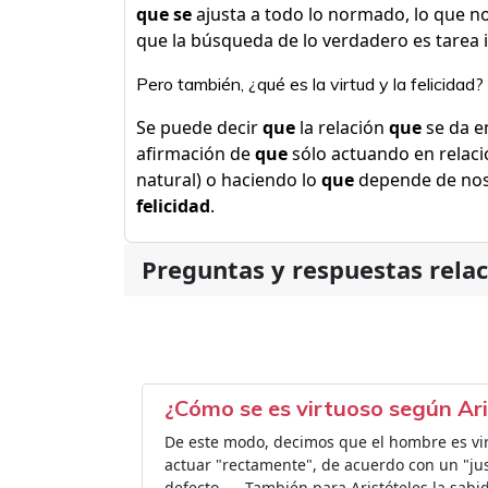
que se
ajusta a todo lo normado, lo que no
que la búsqueda de lo verdadero es tarea 
Pero también, ¿qué es la virtud y la felicidad?
Se puede decir
que
la relación
que
se da e
afirmación de
que
sólo actuando en relaci
natural) o haciendo lo
que
depende de noso
felicidad
.
Preguntas y respuestas rela
¿Cómo se es virtuoso según Ari
De este modo, decimos que el hombre es vir
actuar "rectamente", de acuerdo con un "jus
defecto. ... También para Aristóteles la sab