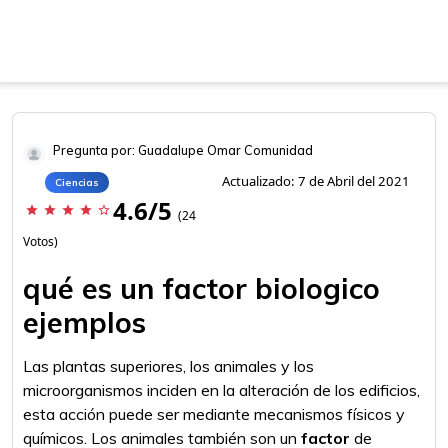
Pregunta por: Guadalupe Omar Comunidad
Actualizado: 7 de Abril del 2021
Ciencias
4.6/5
star
star
star
star
star_border
(24
Votos)
qué es un factor biologico
ejemplos
Las plantas superiores, los animales y los
microorganismos inciden en la alteración de los edificios,
esta acción puede ser mediante mecanismos físicos y
químicos. Los animales también son un
factor
de