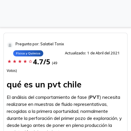
Pregunta por: Salatiel Tonix
Actualizado: 1 de Abril del 2021
Física y Química
4.7/5
star
star
star
star
star_border
(49
Votos)
qué es un pvt chile
El análisis del comportamiento de fase (
PVT
) necesita
realizarse en muestras de fluido representativas,
recogidas a la primera oportunidad, normalmente
durante la perforación del primer pozo de exploración, y
desde luego antes de poner en plena producción la