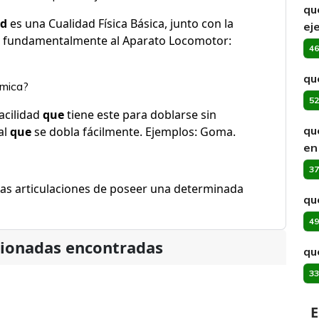
qu
ad
es una Cualidad Física Básica, junto con la
ej
 fundamentalmente al Aparato Locomotor:
46
qu
imica?
52
facilidad
que
tiene este para doblarse sin
qu
al
que
se dobla fácilmente. Ejemplos: Goma.
en
37
las articulaciones de poseer una determinada
qu
49
cionadas encontradas
qu
33
E