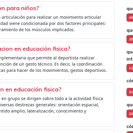
ion para niños?
qu
a articulación para realizar un movimiento articular
46
dad viene condicionada por dos factores principales:
tiramiento de los músculos implicados.
qu
28
acion en educación fisica?
qu
omplementaria que permite al deportista realizar
in
nción de un gesto técnico. Es decir, la coordinación
12
cas para hacer de los movimientos, gestos deportivos.
có
n en educación fisica?
31
en grupo se dirigen sobre todo a la actividad física
qu
iversas destrezas generales: orientación espacial,
ntido amplio, lateralización, conocimiento y
24
có