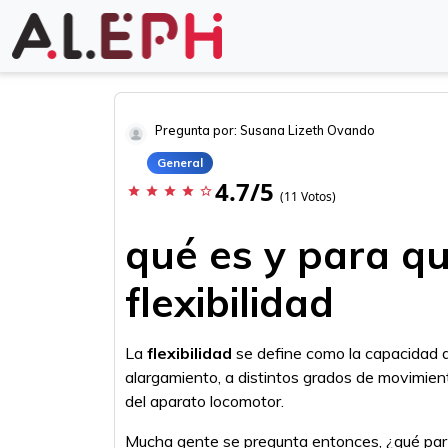
Pregunta por: Susana Lizeth Ovando
General
4.7/5
star
star
star
star
star_border
(11 Votos)
qué es y para qu
flexibilidad
La
flexibilidad
se define como la capacidad 
alargamiento, a distintos grados de movimient
del aparato locomotor.
Mucha gente se pregunta entonces, ¿qué parte 