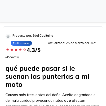
Pregunta por: Edel Capitaine
Actualizado: 25 de Marzo del 2021
Explicaciones
4.3/5
star
star
star
star
star_border
(45 Votos)
qué puede pasar si le
suenan las punterias a mi
moto
Causas más frecuentes del daño. Aceite degradado o
de mala calidad provocando natas
que
afectan