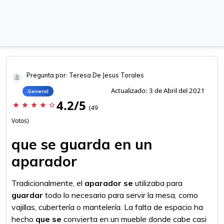
Pregunta por: Teresa De Jesus Torales
Actualizado: 3 de Abril del 2021
General
4.2/5
star
star
star
star
star_border
(49
Votos)
que se guarda en un
aparador
Tradicionalmente, el
aparador se
utilizaba para
guardar
todo lo necesario para servir la mesa, como
vajillas, cubertería o mantelería. La falta de espacio ha
hecho
que se
convierta en un mueble donde cabe casi