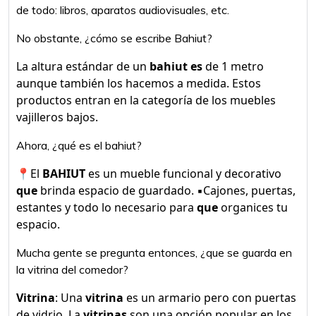
de todo: libros, aparatos audiovisuales, etc.
No obstante, ¿cómo se escribe Bahiut?
La altura estándar de un
bahiut es
de 1 metro
aunque también los hacemos a medida. Estos
productos entran en la categoría de los muebles
vajilleros bajos.
Ahora, ¿qué es el bahiut?
📍El
BAHIUT
es un mueble funcional y decorativo
que
brinda espacio de guardado. ▪️Cajones, puertas,
estantes y todo lo necesario para
que
organices tu
espacio.
Mucha gente se pregunta entonces, ¿que se guarda en
la vitrina del comedor?
Vitrina
: Una
vitrina
es un armario pero con puertas
de vidrio. La
vitrinas
son una opción popular en los