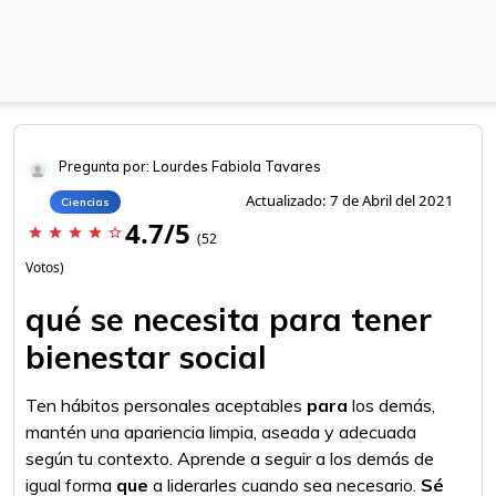
Pregunta por: Lourdes Fabiola Tavares
Actualizado: 7 de Abril del 2021
Ciencias
4.7/5
star
star
star
star
star_border
(52
Votos)
qué se necesita para tener
bienestar social
Ten hábitos personales aceptables
para
los demás,
mantén una apariencia limpia, aseada y adecuada
según tu contexto. Aprende a seguir a los demás de
igual forma
que
a liderarles cuando sea necesario.
Sé