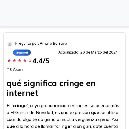
Pregunta por: Arnulfo Borrayo
Actualizado: 20 de Marzo del 2021
General
4.4/5
star
star
star
star
star_border
(13 Votos)
qué significa cringe en
internet
El '
cringe
', cuya pronunciación en inglés se acerca más
a El Grinch de Navidad, es una expresión
que
se utiliza
cuando algo te da grima o mucha vergüenza ajena. Así
que
a la hora de llamar “
cringe
” a un guiri, date cuenta