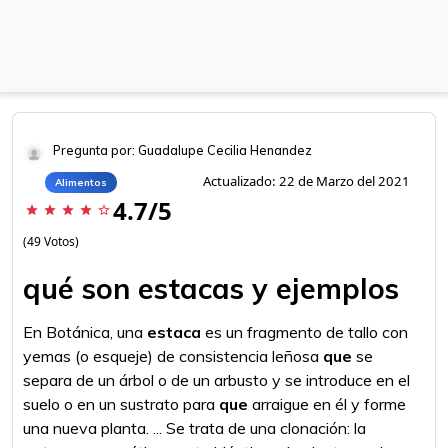
Pregunta por: Guadalupe Cecilia Henandez
Actualizado: 22 de Marzo del 2021
Alimentos
4.7/5
star
star
star
star
star_border
(49 Votos)
qué son estacas y ejemplos
En Botánica, una
estaca
es un fragmento de tallo con
yemas (o esqueje) de consistencia leñosa
que
se
separa de un árbol o de un arbusto y se introduce en el
suelo o en un sustrato para
que
arraigue en él y forme
una nueva planta. ... Se trata de una clonación: la