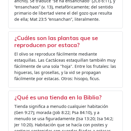
ancho). Se traduce “se ha ensanchado” (2Co 6:11), y
“ensanchaos” (v. 13), metafóricamente; del sentido
primario de libertad viene el del gozo que resulta
de ella; Mat 23:5 “ensanchan”, literalmente.
¿Cuáles son las plantas que se
reproducen por estaca?
El olivo se reproduce fácilmente mediante
estaquillas. Las Cactáceas estaquillan también muy
fácilmente de una sola "hoja". Entre los frutales: las
higueras, las grosellas, y la vid se propagan
fácilmente por estacas. Otros: hisopo, ficus.
¿Qué es una tienda en la Biblia?
Tienda significa a menudo cualquier habitación
(Gen 9:27); morada (Job 8:22; Psa 84:10), y a
menudo se usa figuradamente (Isa 13:20; Isa 54:2;
Jer 10:20). Habitación que se hacía con postes y
cortinas sostenidas con cuerdas fijadas a estacas