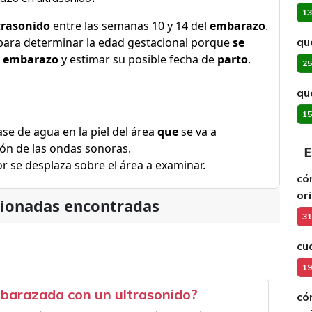
13
trasonido
entre las semanas 10 y 14 del
embarazo
.
ara determinar la edad gestacional porque
se
qu
e
embarazo
y estimar su posible fecha de
parto
.
25
qu
15
ase de agua en la piel del área
que
se va a
ión de las ondas sonoras.
E
 se desplaza sobre el área a examinar.
có
or
cionadas encontradas
31
cu
19
barazada con un ultrasonido?
có