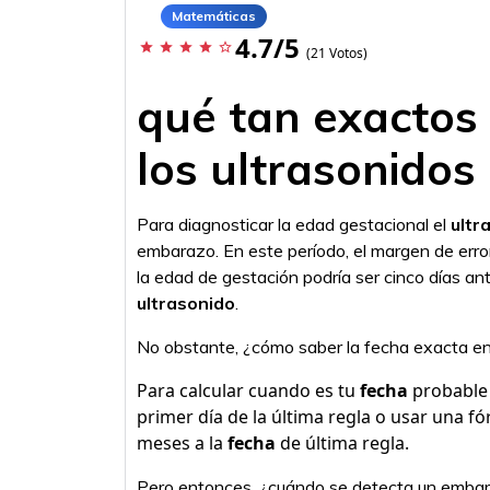
Matemáticas
4.7/5
star
star
star
star
star_border
(21 Votos)
qué tan exactos 
los ultrasonidos
Para diagnosticar la edad gestacional el
ultr
embarazo. En este período, el margen de err
la edad de gestación podría ser cinco días an
ultrasonido
.
No obstante, ¿cómo saber la fecha exacta 
Para calcular cuando es tu
fecha
probable 
primer día de la última regla o usar una f
meses a la
fecha
de última regla.
Pero entonces, ¿cuándo se detecta un embar