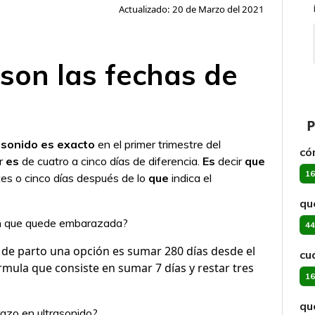
Actualizado: 20 de Marzo del 2021
son las fechas de
P
asonido es exacto
en el primer trimestre del
có
or
es
de cuatro a cinco días de diferencia.
Es
decir
que
16
tes o cinco días después de lo
que
indica el
qu
en que quede embarazada?
44
de parto una opción es sumar 280 días desde el
cu
órmula que consiste en sumar 7 días y restar tres
16
qu
azo en ultrasonido?