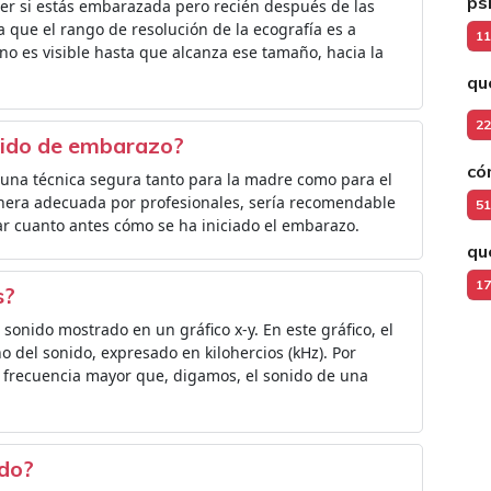
ps
er si estás embarazada pero recién después de las
 que el rango de resolución de la ecografía es a
11
 no es visible hasta que alcanza ese tamaño, hacia la
qu
22
nido de embarazo?
có
 una técnica segura tanto para la madre como para el
nera adecuada por profesionales, sería recomendable
51
r cuanto antes cómo se ha iniciado el embarazo.
qu
17
s?
nido mostrado en un gráfico x-y. En este gráfico, el
ono del sonido, expresado en kilohercios (kHz). Por
a frecuencia mayor que, digamos, el sonido de una
ido?