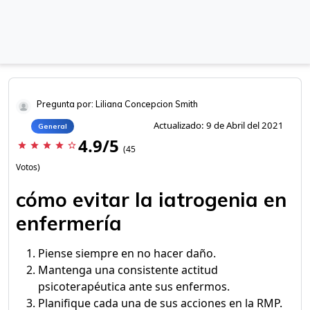
Pregunta por: Liliana Concepcion Smith
Actualizado: 9 de Abril del 2021
General
4.9/5
star
star
star
star
star_border
(45
Votos)
cómo evitar la iatrogenia en
enfermería
Piense siempre en no hacer daño.
Mantenga una consistente actitud
psicoterapéutica ante sus enfermos.
Planifique cada una de sus acciones en la RMP.