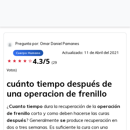
Pregunta por: Omar Daniel Pamanes
Actualizado: 11 de Abril del 2021
Cuerpo Humano
4.3/5
star
star
star
star
star_border
(29
Votos)
cuánto tiempo después de
una operacion de frenillo
¿
Cuanto tiempo
dura la recuperación de la
operación
de frenillo
corto y como deben hacerse las curas
después
? Generalmente
se
produce recuperación en
dos o tres semanas. Es suficiente la cura con una