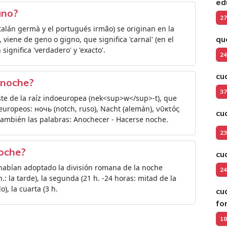
ed
ano?
27
alán germà y el portugués irmão) se originan en la
qu
iene de geno o gigno, que significa 'carnal' (en el
ignifica 'verdadero' y 'exacto'.
24
cu
a noche?
37
ste de la raíz indoeuropea (nek<sup>w</sup>-t), que
europeos: ночь (notch, ruso), Nacht (alemán), νῡκτός
cu
hí también las palabras: Anochecer - Hacerse noche.
23
noche?
cu
 habían adoptado la división romana de la noche
24
 h.: la tarde), la segunda (21 h. -24 horas: mitad de la
o), la cuarta (3 h.
cu
fo
18