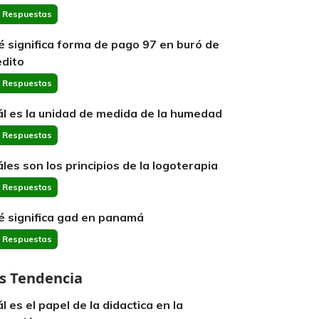
 Respuestas
é significa forma de pago 97 en buró de
edito
 Respuestas
ál es la unidad de medida de la humedad
 Respuestas
áles son los principios de la logoterapia
 Respuestas
é significa gad en panamá
 Respuestas
s Tendencia
ál es el papel de la didactica en la