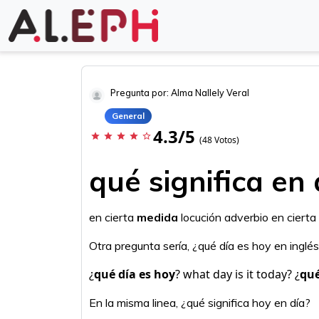
Pregunta por: Alma Nallely Veral
General
4.3/5
star
star
star
star
star_border
(48 Votos)
qué significa e
en cierta
medida
locución adverbio en cierta
Otra pregunta sería, ¿qué día es hoy en inglé
¿
qué día es hoy
? what day is it today? ¿
qué
En la misma linea, ¿qué significa hoy en día?