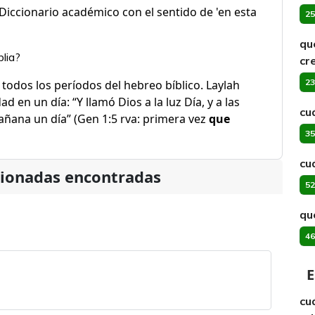
Diccionario académico con el sentido de 'en esta
25
qu
blia?
cr
23
todos los períodos del hebreo bíblico. Laylah
ad en un día: “Y llamó Dios a la luz Día, y a las
cu
 mañana un día” (Gen 1:5 rva: primera vez
que
35
cu
cionadas encontradas
52
qu
46
E
cu