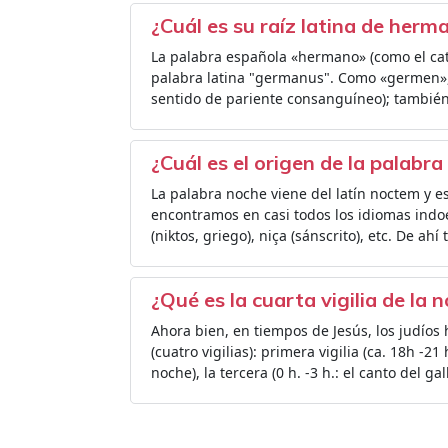
¿Cuál es su raíz latina de herm
La palabra española «hermano» (como el cat
palabra latina "germanus". Como «germen», v
sentido de pariente consanguíneo); también s
¿Cuál es el origen de la palabr
La palabra noche viene del latín noctem y e
encontramos en casi todos los idiomas indo
(niktos, griego), niça (sánscrito), etc. De a
¿Qué es la cuarta vigilia de la 
Ahora bien, en tiempos de Jesús, los judíos
(cuatro vigilias): primera vigilia (ca. 18h -21
noche), la tercera (0 h. -3 h.: el canto del gall