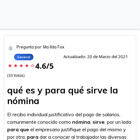
Pregunta por: Ma Ilda Fox
Actualizado: 20 de Marzo del 2021
General
4.6/5
star
star
star
star
star_border
(33 Votos)
qué es y para qué sirve la
nómina
El recibo individual justificativo del pago de salarios,
comunmente conocido como
nómina
,
sirve
, por un lado
para que
el empresario justifique el pago del mismo y
por otra,
para
dar a conocer al trabajador las diversas