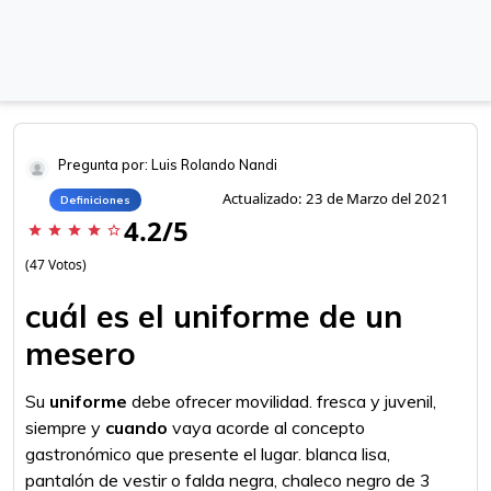
Pregunta por: Luis Rolando Nandi
Actualizado: 23 de Marzo del 2021
Definiciones
4.2/5
star
star
star
star
star_border
(47 Votos)
cuál es el uniforme de un
mesero
Su
uniforme
debe ofrecer movilidad. fresca y juvenil,
siempre y
cuando
vaya acorde al concepto
gastronómico que presente el lugar. blanca lisa,
pantalón de vestir o falda negra, chaleco negro de 3