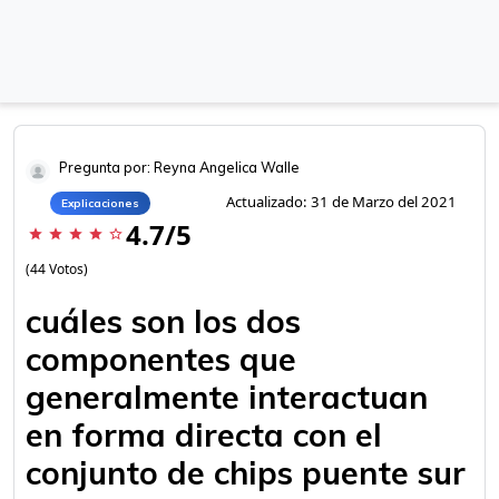
Pregunta por: Reyna Angelica Walle
Actualizado: 31 de Marzo del 2021
Explicaciones
4.7/5
star
star
star
star
star_border
(44 Votos)
cuáles son los dos
componentes que
generalmente interactuan
en forma directa con el
conjunto de chips puente sur