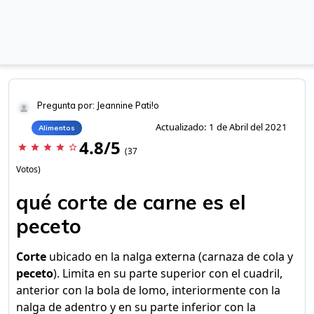
Pregunta por: Jeannine Pati!o
Actualizado: 1 de Abril del 2021
Alimentos
4.8/5
star
star
star
star
star_border
(37
Votos)
qué corte de carne es el
peceto
Corte
ubicado en la nalga externa (carnaza de cola y
peceto
). Limita en su parte superior con el cuadril,
anterior con la bola de lomo, interiormente con la
nalga de adentro y en su parte inferior con la