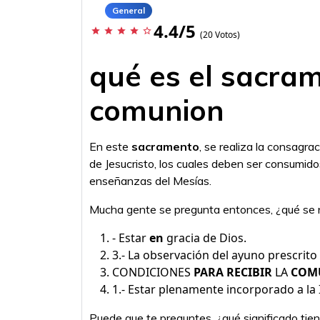
General
4.4/5
star
star
star
star
star_border
(20 Votos)
qué es el sacram
comunion
En este
sacramento
, se realiza la consagra
de Jesucristo, los cuales deben ser consumido
enseñanzas del Mesías.
Mucha gente se pregunta entonces, ¿qué se n
- Estar
en
gracia de Dios.
3.- La observación del ayuno prescrito p
CONDICIONES
PARA RECIBIR
LA
COM
1.- Estar plenamente incorporado a la Ig
Puede que te preguntes, ¿qué significado tie