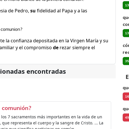
13
esia de Pedro,
su
fidelidad al Papa y a las
qu
co
ra comunion?
13
e la confianza depositada en la Virgen María y su
có
familiar y el compromiso
de
rezar siempre el
re
35
cionadas encontradas
E
qu
16
ra comunión?
qu
 los 7 sacramentos más importantes en la vida de un
49
 que representa el cuerpo y la sangre de Cristo. ... La
nio que significa participar en común.