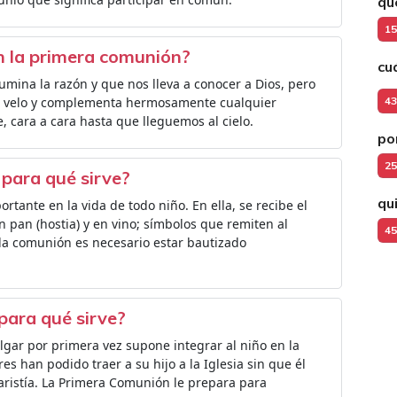
qu
15
en la primera comunión?
cu
lumina la razón y que nos lleva a conocer a Dios, pero
un velo y complementa hermosamente cualquier
43
, cara a cara hasta que lleguemos al cielo.
po
25
para qué sirve?
qui
ante en la vida de todo niño. En ella, se recibe el
 pan (hostia) y en vino; símbolos que remiten al
45
ir la comunión es necesario estar bautizado
para qué sirve?
gar por primera vez supone integrar al niño en la
res han podido traer a su hijo a la Iglesia sin que él
aristía. La Primera Comunión le prepara para