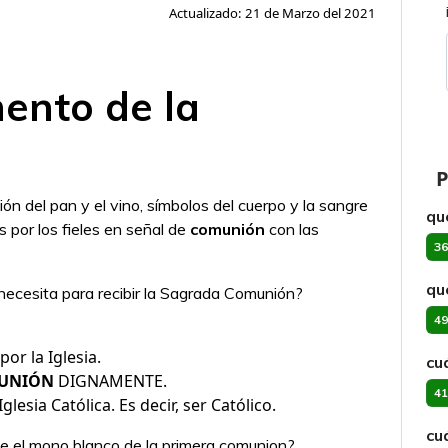
Actualizado: 21 de Marzo del 2021
ento de la
P
ción del pan y el vino, símbolos del cuerpo y la sangre
qu
s por los fieles en señal de
comunión
con las
36
qu
ecesita para recibir la Sagrada Comunión?
49
or la Iglesia.
cu
UNIÓN
DIGNAMENTE.
41
lesia Católica. Es decir, ser Católico.
cu
ne el mono blanco de la primera comunion?