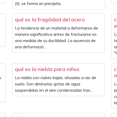
(II), se forma un precipita...
qué es la fragilidad del acero
c
e
La tendencia de un material a deformarse de
manera significativa antes de fracturarse es
L
una medida de su ductilidad. La ausencia de
t
una deformació...
a
°C
qué es la niebla para niños
c
s
La niebla son nubes bajas, situadas a ras de
suelo. Son diminutas gotas de agua
L
suspendidas en el aire condensadas tras...
p
c
l