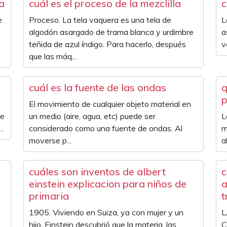
a
cuál es el proceso de la mezclilla
c
e
Proceso. La tela vaquera es una tela de
L
algodón asargado de trama blanca y urdimbre
a
teñida de azul índigo. Para hacerlo, después
v
que las máq...
cuál es la fuente de las ondas
q
p
El movimiento de cualquier objeto material en
se
un medio (aire, agua, etc) puede ser
L
.
considerado como una fuente de ondas. Al
m
moverse p...
a
cuáles son inventos de albert
c
einstein explicacion para niños de
a
primaria
t
1905. Viviendo en Suiza, ya con mujer y un
L
hijo, Einstein descubrió que la materia, las
C