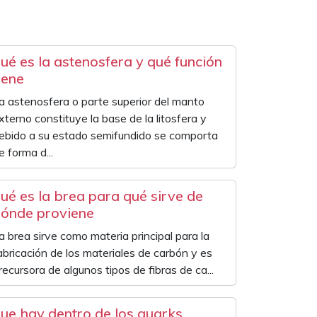
ué es la astenosfera y qué función
iene
a astenosfera o parte superior del manto
xterno constituye la base de la litosfera y
ebido a su estado semifundido se comporta
e forma d...
ué es la brea para qué sirve de
ónde proviene
a brea sirve como materia principal para la
abricación de los materiales de carbón y es
recursora de algunos tipos de fibras de ca...
ue hay dentro de los quarks