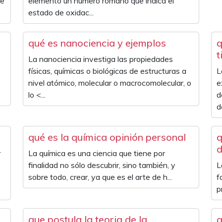
te
elemento un número romano que indica el
estado de oxidac...
qué es nanociencia y ejemplos
q
t
La nanociencia investiga las propiedades
físicas, químicas o biológicas de estructuras a
L
nivel atómico, molecular o macrocomolecular, o
e
lo <...
d
d
qué es la química opinión personal
q
d
r
La química es una ciencia que tiene por
finalidad no sólo descubrir, sino también, y
L
sobre todo, crear, ya que es el arte de h...
f
p
que postula la teoria de la
q