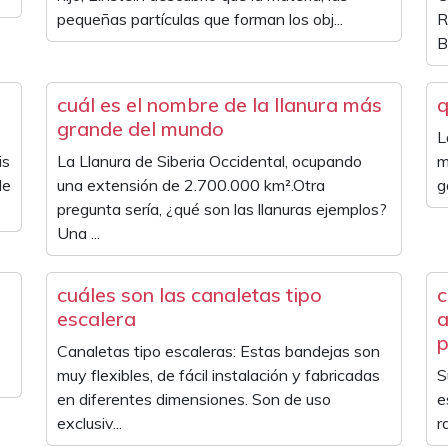
pequeñas partículas que forman los obj...
R
B
cuál es el nombre de la llanura más
q
grande del mundo
L
is
La Llanura de Siberia Occidental, ocupando
m
de
una extensión de 2.700.000 km².Otra
g
pregunta sería, ¿qué son las llanuras ejemplos?
Una ...
cuáles son las canaletas tipo
c
escalera
a
p
Canaletas tipo escaleras: Estas bandejas son
muy flexibles, de fácil instalación y fabricadas
S
en diferentes dimensiones. Son de uso
e
exclusiv...
r