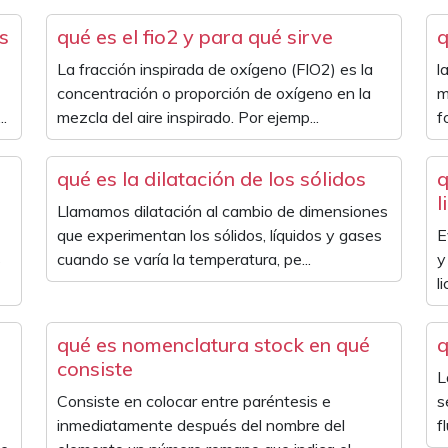
os
qué es el fio2 y para qué sirve
q
La fracción inspirada de oxígeno (FIO2) es la
l
concentración o proporción de oxígeno en la
m
..
mezcla del aire inspirado. Por ejemp...
f
qué es la dilatación de los sólidos
q
l
Llamamos dilatación al cambio de dimensiones
que experimentan los sólidos, líquidos y gases
E
s
cuando se varía la temperatura, pe...
y
l
qué es nomenclatura stock en qué
q
consiste
L
Consiste en colocar entre paréntesis e
s
inmediatamente después del nombre del
f